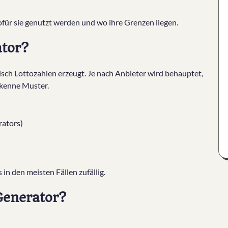
ofür sie genutzt werden und wo ihre Grenzen liegen.
ator?
tisch Lottozahlen erzeugt. Je nach Anbieter wird behauptet,
rkenne Muster.
ators)
in den meisten Fällen zufällig.
Generator?