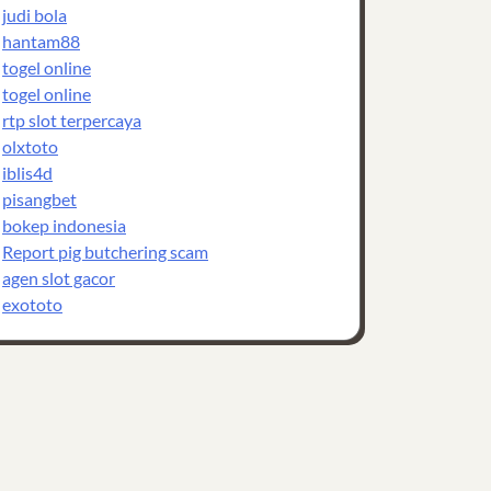
judi bola
hantam88
togel online
togel online
rtp slot terpercaya
olxtoto
iblis4d
pisangbet
bokep indonesia
Report pig butchering scam
agen slot gacor
exototo