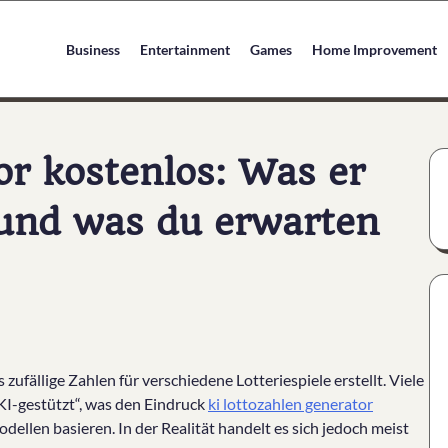
Business
Entertainment
Games
Home Improvement
or kostenlos: Was er
t und was du erwarten
s zufällige Zahlen für verschiedene Lotteriespiele erstellt. Viele
KI-gestützt“, was den Eindruck
ki lottozahlen generator
ellen basieren. In der Realität handelt es sich jedoch meist