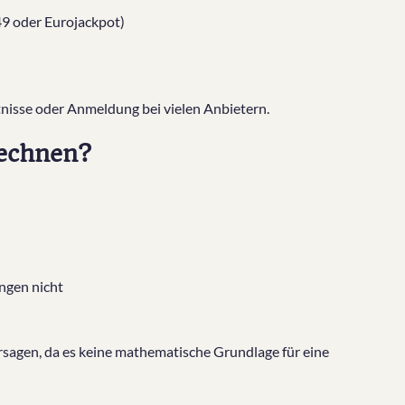
49 oder Eurojackpot)
nisse oder Anmeldung bei vielen Anbietern.
rechnen?
ngen nicht
agen, da es keine mathematische Grundlage für eine