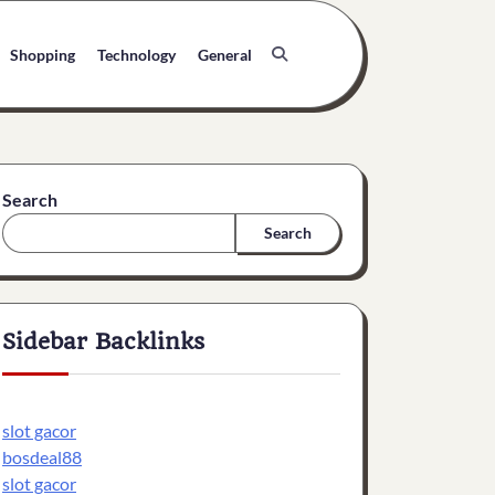
Shopping
Technology
General
Search
Search
Sidebar Backlinks
slot gacor
bosdeal88
slot gacor