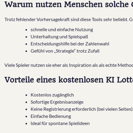
Warum nutzen Menschen solche 
Trotz fehlender Vorhersagekraft sind diese Tools sehr beliebt. 
schnelle und einfache Nutzung
Unterhaltung und Spielspaß
Entscheidungshilfe bei der Zahlenwahl
Gefühl von „Strategie“ trotz Zufall
Viele Spieler nutzen sie eher als Inspiration als als echte Metho
Vorteile eines kostenlosen KI Lot
Kostenlos zugänglich
Sofortige Ergebnisanzeige
Keine Registrierung erforderlich (bei vielen Seiten)
Einfache Bedienung
Ideal für spontane Spielideen