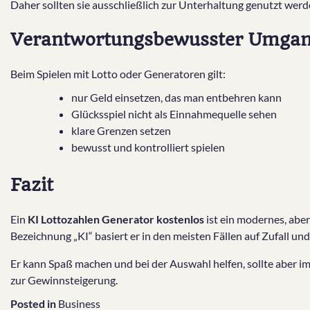
Daher sollten sie ausschließlich zur Unterhaltung genutzt werd
Verantwortungsbewusster Umga
Beim Spielen mit Lotto oder Generatoren gilt:
nur Geld einsetzen, das man entbehren kann
Glücksspiel nicht als Einnahmequelle sehen
klare Grenzen setzen
bewusst und kontrolliert spielen
Fazit
Ein
KI Lottozahlen Generator kostenlos
ist ein modernes, aber
Bezeichnung „KI“ basiert er in den meisten Fällen auf Zufall und
Er kann Spaß machen und bei der Auswahl helfen, sollte aber i
zur Gewinnsteigerung.
Posted in
Business